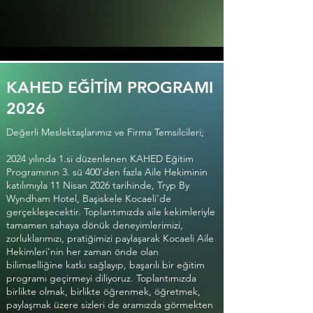
KAHED EĞİTİM PROGRAMI
2026
Değerli Meslektaşlarımız ve Firma Temsilcileri;
2024 yılında 1.si düzenlenen KAHED Eğitim
Programının 3. sü 400'den fazla Aile Hekiminin
katılımıyla 11 Nisan 2026 tarihinde, Tryp By
Wyndham Hotel, Başiskele Kocaeli'de
gerçekleşecektir. Toplantımızda aile kekimleriyle
tamamen sahaya dönük deneyimlerimizi,
zorluklarımızı, pratiğimizi paylaşarak Kocaeli Aile
Hekimleri'nin her zaman önde olan
bilimselliğine katkı sağlayıp, başarılı bir eğitim
programı geçirmeyi diliyoruz. Toplantımızda
birlikte olmak, birlikte öğrenmek, öğretmek,
paylaşmak üzere sizleri de aramızda görmekten