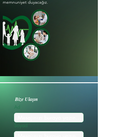
memnuniyet duyacağız.
Bize Ulaşın
Ad
Soyad